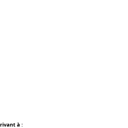
crivant à
: