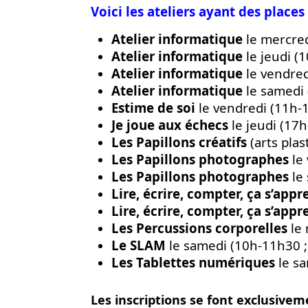
Voici les ateliers ayant des place
Atelier informatique
le mercred
Atelier informatique
le jeudi (
Atelier informatique
le vendred
Atelier informatique
le samedi 
Estime de soi
le vendredi (11h-
Je joue aux échecs
le jeudi (17
Les Papillons créatifs
(arts plas
Les Papillons photographes
le 
Les Papillons photographes
le
Lire, écrire, compter, ça s’app
Lire, écrire, compter, ça s’app
Les Percussions corporelles
le 
Le SLAM
le samedi (10h-11h30 
Les Tablettes numériques
le sa
Les inscriptions se font exclusiveme