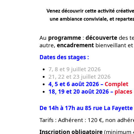
Au
programme
:
découverte
des t
autre,
encadrement
bienveillant et
Dates des stages :
7, 8 et 9 juillet 2026
21, 22 et 23 juillet 2026
4, 5 et 6 août 2026 –
Complet
18, 19 et 20 août 2026 –
places
De 14h à 17h au 85 rue La Fayette
Tarifs : Adhérent : 120 €, non adhér
Inscription obligatoire
(minimum 4 