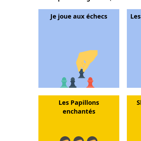
Je joue aux échecs
Les
Les Papillons
S
enchantés