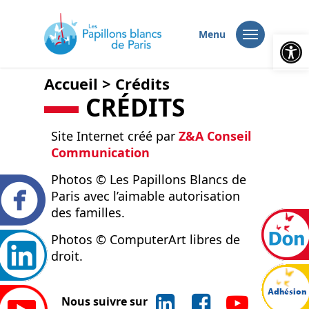
Ouvrir la
Menu
Accueil
>
Crédits
CR
É
DITS
Site Internet créé par
Z&A Conseil
Communication
Photos © Les Papillons Blancs de
Paris avec l’aimable autorisation
des familles.
Photos © ComputerArt libres de
droit.
Nous suivre sur