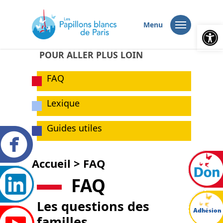
Ouvrir la
Menu
POUR ALLER PLUS LOIN
FAQ
Lexique
Guides utiles
Accueil
>
FAQ
FAQ
Les questions des
familles