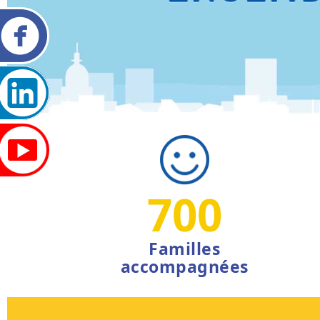
700
Familles
accompagnées