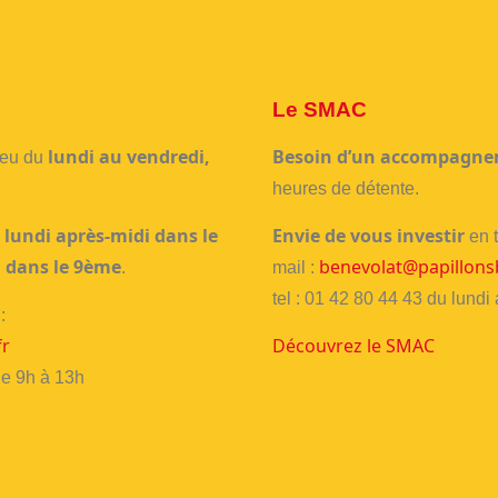
Le SMAC
lundi au vendredi,
Besoin d’un accompagn
ieu du
heures de détente.
lundi après-midi dans le
Envie de vous investir
e
en t
 dans le 9ème
benevolat@papillonsb
.
mail :
tel : 01 42 80 44 43 du lund
:
fr
Découvrez le SMAC
de 9h à 13h