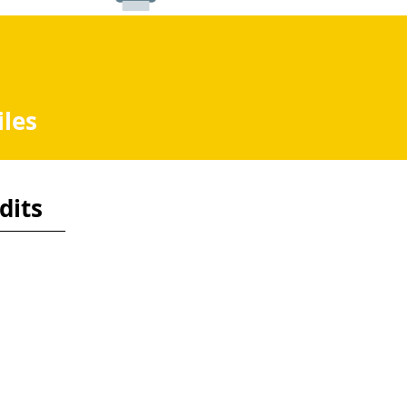
iles
dits